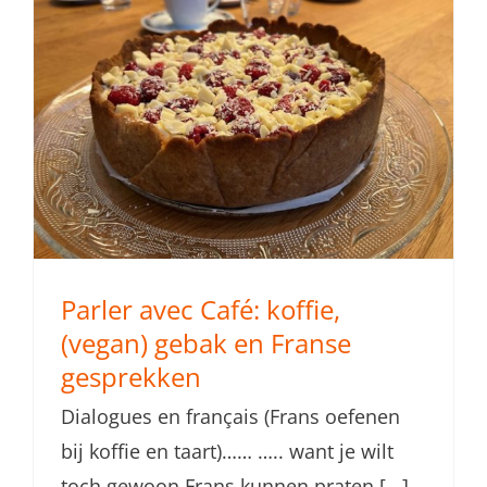
Parler avec Café: koffie,
(vegan) gebak en Franse
gesprekken
Dialogues en français (Frans oefenen
bij koffie en taart)…… ….. want je wilt
toch gewoon Frans kunnen praten [...]