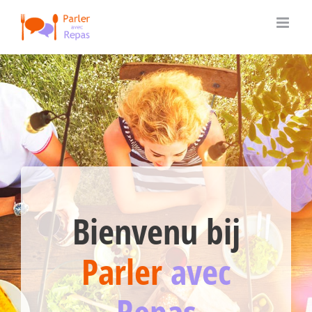
Ga
naar
inhoud
Bienvenu bij
Parler
avec
Repas