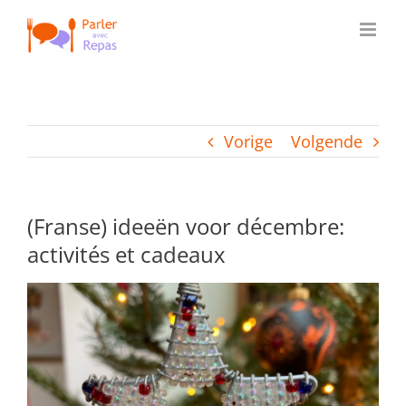
Ga
naar
inhoud
Vorige
Volgende
(Franse) ideeën voor décembre:
activités et cadeaux
Bekijk
grotere
afbeelding