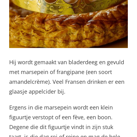
Hij wordt gemaakt van bladerdeeg en gevuld
met marsepein of frangipane (een soort
amandelcrème). Veel Fransen drinken er een
glaasje appelcider bij.
Ergens in die marsepein wordt een klein
figuurtje verstopt of een fève, een boon.
Degene die dit figuurtje vindt in zijn stuk
taart, is die dag roi of reine en mag de hele