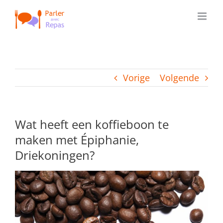
Ga
naar
inhoud
Vorige
Volgende
Wat heeft een koffieboon te
maken met Épiphanie,
Driekoningen?
Bekijk
grotere
afbeelding