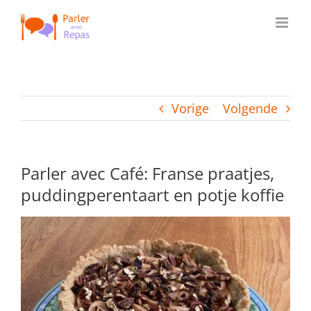
Ga
naar
inhoud
Vorige
Volgende
Parler avec Café: Franse praatjes,
puddingperentaart en potje koffie
Bekijk
grotere
afbeelding